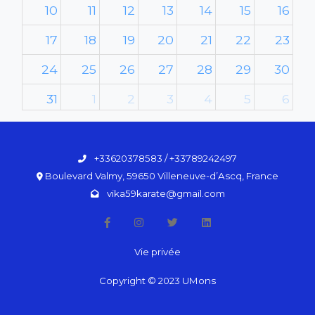
10
11
12
13
14
15
16
17
18
19
20
21
22
23
24
25
26
27
28
29
30
31
1
2
3
4
5
6
+33620378583 / +33789242497
Boulevard Valmy, 59650 Villeneuve-d’Ascq, France
vika59karate@gmail.com
Vie privée
Copyright © 2023 UMons